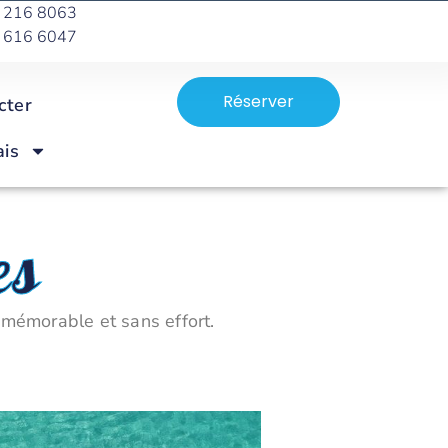
8 216 8063
7 616 6047
es
Réserver
cter
ais
es
 mémorable et sans effort.