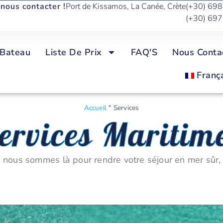
 nous contacter !
Port de Kissamos, La Canée, Crète
(+30) 69
(+30) 69
ervices Maritim
 Bateau
Liste De Prix
FAQ'S
Nous Conta
Franç
Accueil
"
Services
ervices Maritim
n, nous sommes là pour rendre votre séjour en mer sûr,